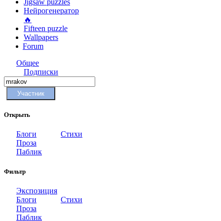
Jigsaw puzzles
Нейрогенератор
🔥
Fifteen puzzle
Wallpapers
Forum
Общее
Подписки
Участник
Открыть
Блоги
Стихи
Проза
Паблик
Фильтр
Экспозиция
Блоги
Стихи
Проза
Паблик