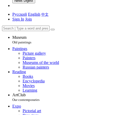
News Digest
Русский
English
中文
Sign In
Join
Museum
Old paintings
Paintings
Picture gallery
Painters
Museums of the world
Russian painters
Reading
Books
Encyclopedia
Movies
Learning
ArtClub
Our contemporaries
Expo
Pictorial art