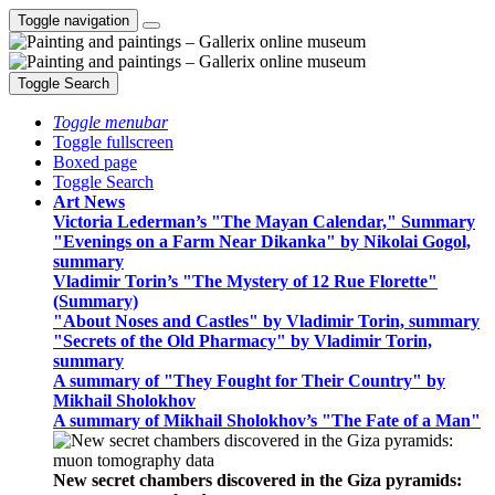
Toggle navigation
Toggle Search
Toggle menubar
Toggle fullscreen
Boxed page
Toggle Search
Art News
Victoria Lederman’s "The Mayan Calendar," Summary
"Evenings on a Farm Near Dikanka" by Nikolai Gogol,
summary
Vladimir Torin’s "The Mystery of 12 Rue Florette"
(Summary)
"About Noses and Castles" by Vladimir Torin, summary
"Secrets of the Old Pharmacy" by Vladimir Torin,
summary
A summary of "They Fought for Their Country" by
Mikhail Sholokhov
A summary of Mikhail Sholokhov’s "The Fate of a Man"
New secret chambers discovered in the Giza pyramids: