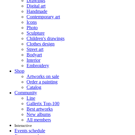
Drawings
Digital art
Handmade
Contemporary art
Icons
Photo
Sculpture
Children's drawings
Clothes design
Street art
Bodyart
Interior
Embroidery
Shop
Artworks on sale
Order a painting
Catalog
Community
Line
Gallerix Top-100
Best artworks
New albums
All members
Interactive
Events schedule